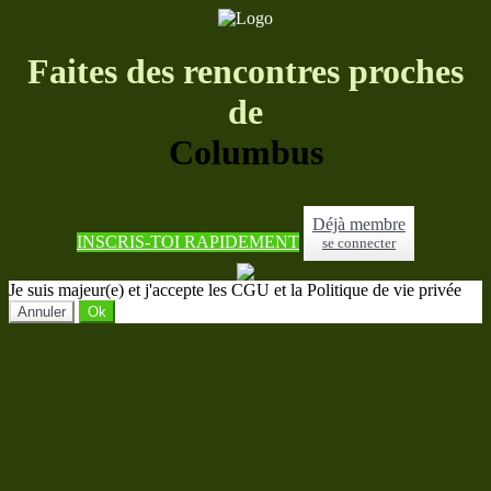
Faites des rencontres proches
de
Columbus
Déjà membre
INSCRIS-TOI RAPIDEMENT
se connecter
Je suis majeur(e) et j'accepte les CGU et la Politique de vie privée
Annuler
Ok