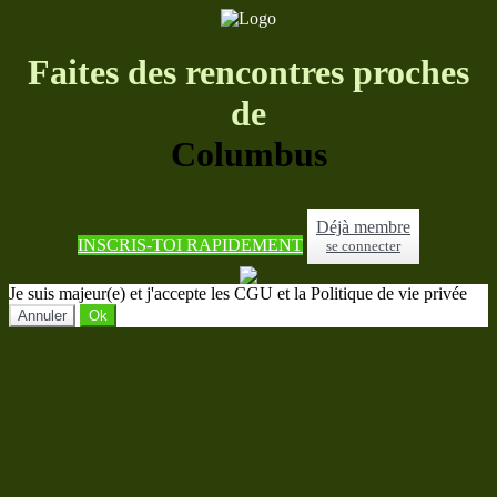
Faites des rencontres proches
de
Columbus
Déjà membre
INSCRIS-TOI RAPIDEMENT
se connecter
Je suis majeur(e) et j'accepte les CGU et la Politique de vie privée
Annuler
Ok